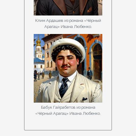
Клим Ардашев из романа «Чёрный
Арагац» Ивана Любенко.
Бабук Гайрабетов из романа
«Чёрный Арагац» Ивана Любенко.