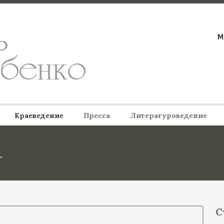
М
Краеведение
Пресса
Литературоведение
…
С