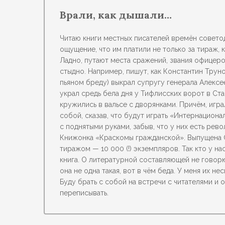
Врали, как дышали…
Читаю книги местных писателей времён совето
ощущение, что им платили не только за тираж, к
Ладно, путают места сражений, звания офицеро
стыдно. Например, пишут, как Константин Труно
пьяном бреду) выкрал супругу генерала Алексе
украл средь бела дня у Тифлисских ворот в Ст
кружились в вальсе с дворянками. Причём, игр
собой, сказав, что будут играть «Интернационал
с поднятыми руками, забыв, что у них есть рев
Книжонка «Краскомы гражданской». Выпущена 
тиражом — 10 000 (!) экземпляров. Так кто у 
книга. О литературной составляющей не говорю.
она не одна такая, вот в чём беда. У меня их н
Буду брать с собой на встречи с читателями и
переписывать.