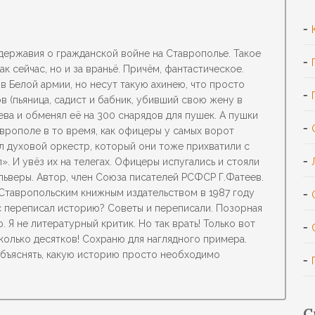
державия о гражданской войне на Ставрополье. Такое
ак сейчас, но и за враньё. Причём, фантастическое.
в Белой армии, но несут такую ахинею, что просто
в (пьяница, садист и бабник, убивший свою жену в
ева и обменял её на 300 снарядов для пушек. А пушки
аврополе в то время, как офицеры у самых ворот
ал духовой оркестр, который они тоже прихватили с
». И увёз их на телегах. Офицеры испугались и стояли
ольверы. Автор, член Союза писателей РСФСР Г.Фатеев.
Ставропольским книжным издательством в 1987 году
нас переписал историю? Советы и переписали. Позорная
 Я не литературный критик. Но так врать! Только вот
есколько десятков! Сохраню для наглядного примера.
 объяснять, какую историю просто необходимо
С