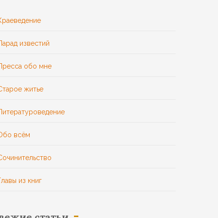
Краеведение
Парад известий
Пресса обо мне
Старое житье
Литературоведение
Обо всём
Сочинительство
Главы из книг
вежие статьи