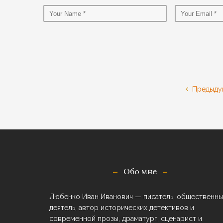
Предыду
Обо мне
Любенко Иван Иванович — писатель, общественны
деятель, автор исторических детективов и
современной прозы, драматург, сценарист и